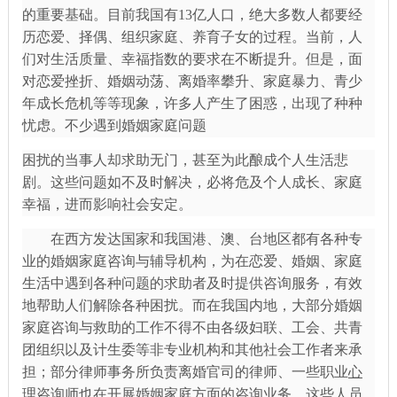
的重要基础。目前我国有
13亿人口，绝大多数人都要经
历恋爱、择偶、组织家庭、养育子女的过程。当前，人
们对生活质量、幸福指数的要求在不断提升。但是，面
对恋爱挫折、婚姻动荡、离婚率攀升、家庭暴力、青少
年成长危机等等现象，许多人产生了困惑，出现了种种
忧虑。不少遇到婚姻家庭问题
困扰的当事人却求助无门，甚至为此酿成个人生活悲
剧。这些问题如不及时解决，必将危及个人成长、家庭
幸福，进而影响社会安定。
在西方发达国家和我国港、澳、台地区都有各种专
业的婚姻家庭咨询与辅导机构，为在恋爱、婚姻、家庭
生活中遇到各种问题的求助者及时提供咨询服务，有效
地帮助人们解除各种困扰。而在我国内地，大部分婚姻
家庭咨询与救助的工作不得不由各级妇联、工会、共青
团组织以及计生委等非专业机构和其他社会工作者来承
担；部分律师事务所负责离婚官司的律师、一些职业
心
理咨询师
也在开展婚姻家庭方面的咨询业务。这些人员