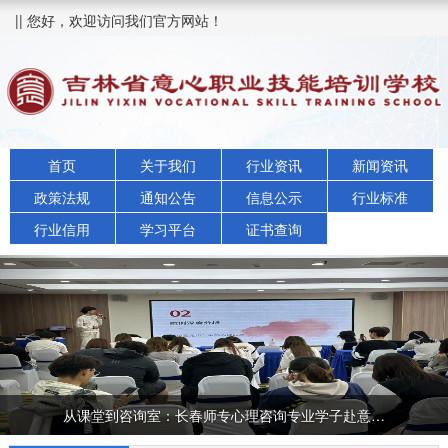
|| 您好，欢迎访问我们官方网站！
首页
关于我们
行业资讯
新闻资讯
政策法规
通知公告
信息公示
行业标准
行业信用
学习平台
证书查询
Previous
Nex
<
>
从课堂到咨询室：长春师专心理咨询专业学子赴意…